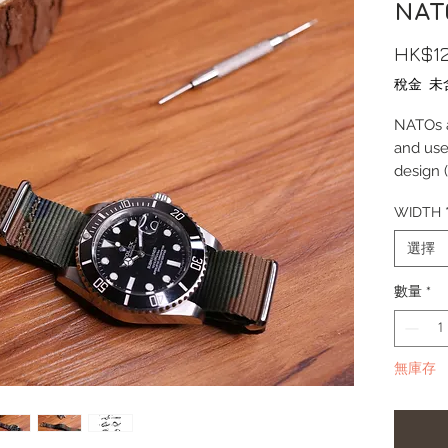
NAT
HK$1
稅金 未
NATOs a
and used
design 
lugs) m
WIDTH
yet dura
選擇
Width:
Length
數量
*
Thickn
Materia
Buckle M
無庫存
Comes c
**Produc