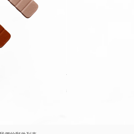
Apple Watch Deluxe Leather W
價格
HK$288.00
稅金 未含