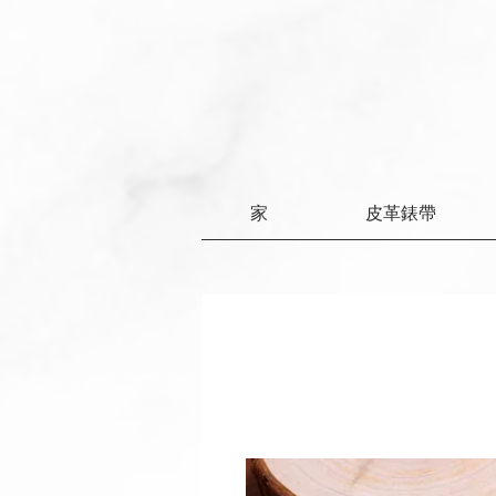
家
皮革錶帶