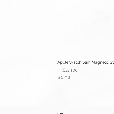
Apple Watch Slim Magnetic S
價格
HK$229.00
稅金 未含