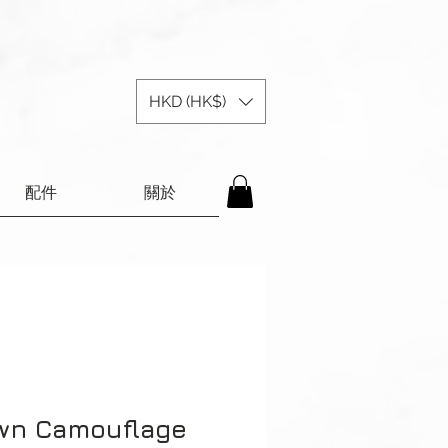
HKD (HK$)
配件
關於
wn Camouflage