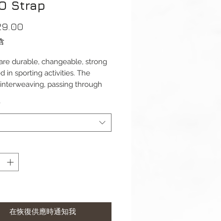
O Strap
價
29.00
格
含
re durable, changeable, strong
 in sporting activities. The
(interweaving, passing through
eans it's secure. Made from soft
*
ble nylon for a comfortable fit.
 20mm
(s): 270mm
ess: 1mm
l: Nylon
aterial: Stainless Steel
omplete with buckle.
在恢復供應時通知我
t may differ slightly to image**