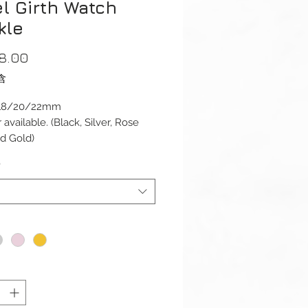
l Girth Watch
kle
價
8.00
格
含
 18/20/22mm
 available. (Black, Silver, Rose
d Gold)
*
kle recalls those on the straps
se girth, a nod to the equestrian
.
d: buckle, tongue, and spring bar
ot included).
are purchasing
Apple Watch Girth
Leather Strap
from us, you can
y $20 for swap any colour of