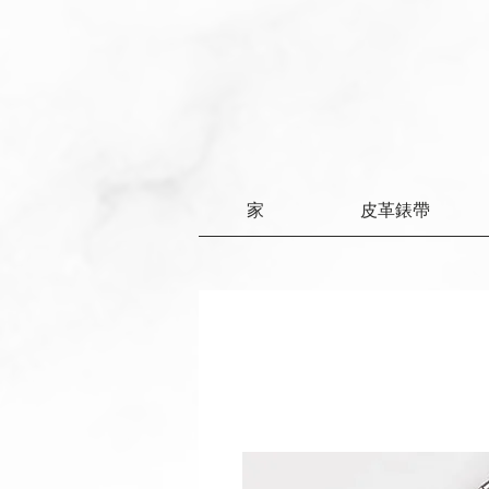
家
皮革錶帶