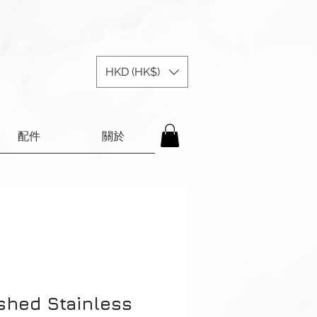
HKD (HK$)
配件
關於
shed Stainless