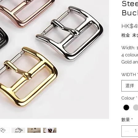
Stee
Buc
HK$4
稅金 未
Width:
4 colour
Gold an
WIDTH
The buc
of a hor
選擇
heritage
Include
Colour
*
(strap n
If you 
數量
*
Buckle 
add onl