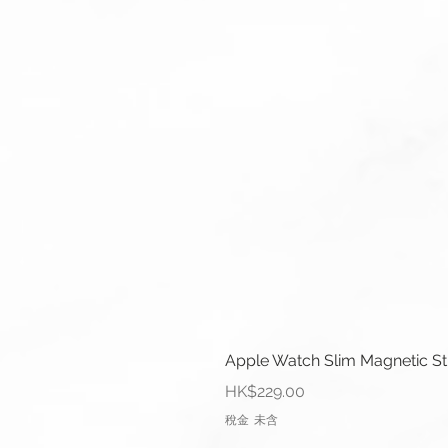
Apple Watch Slim Magnetic S
價格
HK$229.00
稅金 未含