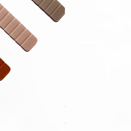
Apple Watch Deluxe Leather W
價格
HK$288.00
稅金 未含