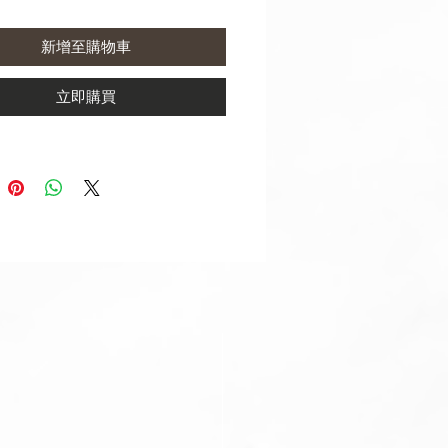
you like.
新增至購物車
have any questions about which
will fit your strap, please contact
立即購買